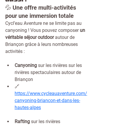
💦 Une offre multi-activités 
pour une immersion totale
Cycl’eau Aventure ne se limite pas au 
canyoning ! Vous pouvez composer 
un 
véritable séjour outdoor
 autour de 
Briançon grâce à leurs nombreuses 
activités :
Canyoning
 sur les rivières sur les 
rivières spectaculaires autour de 
Briançon
🔗 
https://www.cycleauaventure.com/
canyoning-briancon-et-dans-les-
hautes-alpes
Rafting
 sur les rivières 
impétueuses de la Durance