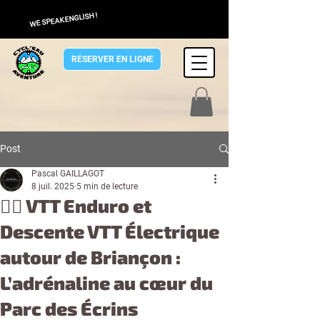
WE SPEAK ENGLISH !
RÉSERVER EN LIGNE
Post
Pascal GAILLAGOT
8 juil. 2025
5 min de lecture
🚵‍♂️ VTT Enduro et
Descente VTT Électrique
autour de Briançon :
L’adrénaline au cœur du
Parc des Écrins