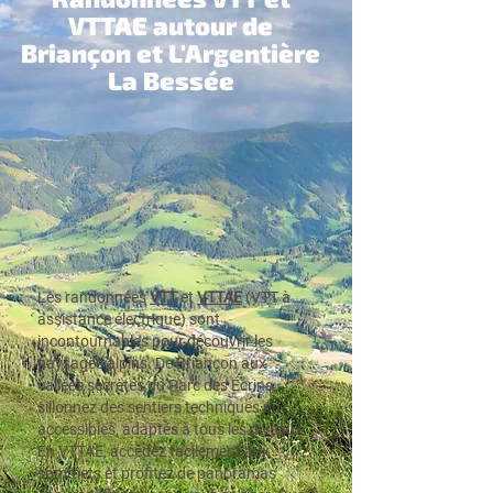
VTTAE autour de
Briançon et L'Argentière
La Bessée
Les randonnées
VTT
et
VTTAE
(VTT à
assistance électrique) sont
incontournables pour découvrir les
paysages alpins. De Briançon aux
vallées secrètes du Parc des Écrins,
sillonnez des sentiers techniques ou
accessibles, adaptés à tous les niveaux.
En VTTAE, accédez facilement aux
sommets et profitez de panoramas