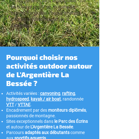
époustouflants, sans vous épuiser. Que
vous soyez sportif ou en quête de
balades tranquilles, chaque itinéraire
offre un condensé de nature et
d’aventure.
Pourquoi choisir nos
activités outdoor autour
de L'Argentière La
Bessée ?
Activités variées :
canyoning
,
rafting
,
hydrospeed
,
kayak / air boat
, randonnée
VTT
/
VTTAE
.
Encadrement par des
moniteurs diplômés
,
passionnés de montagne.
Sites exceptionnels dans
le Parc des Écrins
et autour de
L'Argentière La Bessée
.
Parcours
adaptés aux débutants
comme
aux
sportifs aguerris
.