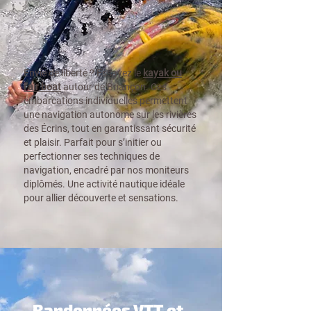
Envie de liberté ? Essayez le
kayak ou
l’air boat
autour de Briançon. Ces
embarcations individuelles permettent
une navigation autonome sur les rivières
des Écrins, tout en garantissant sécurité
et plaisir. Parfait pour s’initier ou
perfectionner ses techniques de
navigation, encadré par nos moniteurs
diplômés. Une activité nautique idéale
pour allier découverte et sensations.
Randonnées VTT et