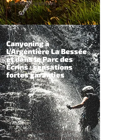
panoramas grandioses.
Canyoning à
L'Argentière La Bessée
et dans le Parc des
Écrins : sensations
fortes garanties
Envie de plonger dans des gorges
spectaculaires sculptées par les eaux ?