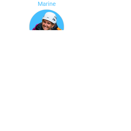
Marine
Monitrice canyoning
John
Moniteur des activités
en eaux vives
Jean-Luc