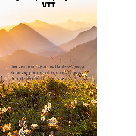
VTT
Bienvenue au cœur des Hautes-Alpes, à
Briançon, porte d’entrée du mythique
Parc des Écrins. Que vous soyez
amateur de sensations fortes ou adepte
de balades sportives en pleine nature,
nous vous proposons une large gamme
d’activités outdoor :
canyoning
,
rafting
,
hydrospeed
,
kayak / air boat
, ainsi que
des randonnées
VTT
ou
VTTAE
sur des
itinéraires exceptionnels. Découvrez un
terrain de jeu unique entre gorges
sauvages, torrents cristallins et