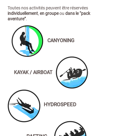
Toutes nos activités peuvent être réservées
individuellement
,
en groupe
ou
dans le “pack
aventure”
.
Activités outdoor à L'Argentière La Bessée | Canyoning, Rafting, VTT
dans les Hautes-Alpes et les Écrins
CANYONING
Découvrez toutes nos activités outdoor à L'Argentière La Bessée et
dans le Parc des Écrins : canyoning, rafting, hydrospeed, kayak / air
boat, randonnée VTT et VTTAE. Encadrées par des moniteurs
diplômés, nos expériences s’adressent aux débutants comme aux
passionnés de sensations fortes. Explorez les gorges, domptez les
rivières, grimpez les sommets ou dévalez les sentiers, pour un séjour
100% nature et sport.
canyoning, hydrospeed, VTT, Briançon, Parc des Écrins, sensations, randonnée, gorges, sportives, pleine nature, canoë,
KAYAK / AIRBOAT
demi-journée, débutants, rivières, ferrata, via-ferrata, rando, Fédération Française, base de loisirs, escalade, sensations
fortes, activités sportives, eau-vive, encadrées, grimpe, descentes, plan d’eau, initier, canoë-kayak, aquatique, paddle,
nautiques, moniteurs diplômés, loisir, pique-nique, week-end, nager, nautique, sports d’eau, embarcation, baignade, le
Fournel, que faire à Briançon, Haute-Alpes canyoning, Hautes-Alpes canyoning, hautes-alpes canyoning, activité
Briançon, Briançon que faire, canyon Embrun, canyon Hautes-Alpes, canyoning Hautes-Alpes, canyoning hautes-alpes,
canyon hautes-alpes, canyoning Haute-Alpes, que faire à Briançon quand il pleut, Briançon activités à découvrir,
canyoning Briançon, canyon Briançon, que faire à Briançon en été, que faire à Briançon, que faire à Briançon en hiver,
canyoning Serre Chevalier, canyon Serre Chevalier, activités Briançon, canyon du Fournel, canyoning du Fournel, Briançon
tourisme été, canyon Fournel, canyoning Fournel, que faire autour de Briançon, canyon Briançon, Serre Chevalier
sensation, Alpes canyoning
rando VTT et VTT électrique Argentière la bessée, rando VTT et VTT électrique Vallouise Pelvoux, rando VTT et VTT
électrique Puy saint Vincent
Si vous vous demandez que faire à Briançon ou que faire autour de Briançon, laissez-vous tenter par des activités sportives en pleine nature, entre montagnes et rivières,
au cœur du Parc des Écrins. Découvrez le canyoning à Briançon, au canyon du Fournel, ou encore dans les gorges sauvages de Serre Chevalier, idéales pour faire le plein
de sensations fortes. Le canyoning dans les Hautes-Alpes est une aventure inoubliable, accessible aux débutants, avec des moniteurs diplômés pour des descentes
encadrées. Les amateurs de sports d’eau pourront également s’essayer à l’hydrospeed, au canoë-kayak, ou encore au paddle sur un plan d’eau ou une embarcation
adaptée, offrant une expérience aquatique unique. Que ce soit pour une demi-journée ou un week-end, les activités à Briançon ne manquent pas, entre via-ferrata,
randonnée, rando et escalade sur les falaises emblématiques de la région. En été, le Briançon tourisme été met en avant ces aventures sportives, mais même en hiver,
il y a que faire à Briançon en hiver avec des options comme la ferrata ou des sorties encadrées. Les gorges du Fournel sont un spot incontournable pour le canyoning du
HYDROSPEED
Fournel, avec des parcours adaptés aussi bien pour les familles que les passionnés de sensations. Pour une pause conviviale, les bases de loisirs locales proposent des
espaces pique-nique et de baignade après une belle sortie en VTT ou une descente en eau-vive. Le canyon Embrun ou le canyon Serre Chevalier offrent eux aussi des
parcours variés pour tous les niveaux. En cas de mauvais temps, si vous cherchez que faire à Briançon quand il pleut, certaines activités Briançon se déroulent en intérieur
ou en eau-vive avec combinaisons adaptées. Que faire à Briançon en été ? Entre canyoning Haute-Alpes, canyoning hautes-alpes, et canyoning Serre Chevalier, les
amoureux de nature et de sports nautiques seront comblés. La Fédération Française encadre certaines de ces disciplines pour garantir la sécurité. Qu’il s’agisse de
s’initier à la grimpe, de nager dans des torrents limpides, ou de partir explorer un canyon hautes-alpes, les Alpes canyoning sont un terrain de jeu idéal pour tous les
aventuriers. Alors, si vous cherchez une activité Briançon, de la baignade aux descentes vertigineuses, en passant par le loisir et les aventures extrêmes, Briançon et les
Hautes-Alpes vous réservent une palette d’émotions grandeur nature.