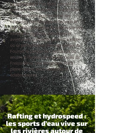
Le canyoning
à Puy Saint Vincent et
dans les Hautes-Alpes est une activité
incontournable pour explorer des
cascades, des toboggans naturels et
des vasques limpides. Encadrés par des
moniteurs diplômés, débutants et
aventuriers confirmés peuvent s’initier
ou se perfectionner dans les gorges du
Fournel, le canyon de L’eychauda ou
encore le fameux canyon des Oules de
Freissinières. Une immersion 100%
pleine nature, entre verticalité et
éclaboussures.
Rafting et hydrospeed :
les sports d’eau vive sur
les rivières autour de