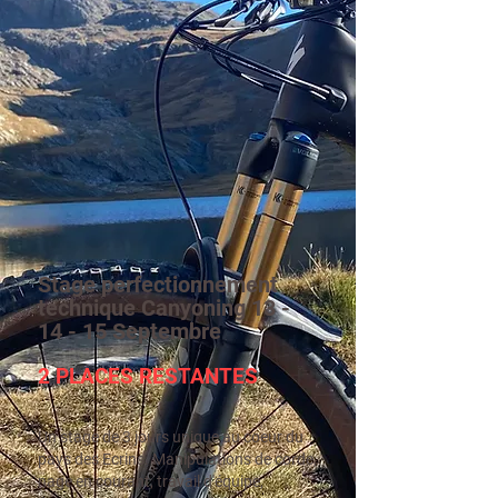
Stage perfectionnement
technique Canyoning 13 -
14 - 15 Septembre
2 PLACES RESTANTES
Un stage de 3 jours unique au coeur du
pays des Ecrins. Manipulations de corde,
nage en courant, travail d'équipe,