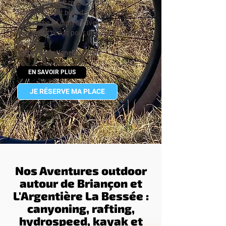
équipement des relais, météo,
topographie et bien d'autres !!! Devenez
autonome en canyon avec ces stages.
Un effectif réduit pour une expérience de
qualité.
Offre Promotionelle = 300€
EN SAVOIR PLUS
JE RÉSERVE MA PLACE
Nos Aventures outdoor
autour de Briançon et
L'Argentière La Bessée :
canyoning, rafting,
hydrospeed, kayak et