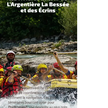
L'Argentière La Bessée
et des Écrins
Les rivières tumultueuses des Hautes-
Alpes offrent un terrain de jeu
exceptionnel pour les amateurs de
sports d’eau.
En
rafting
, embarquez
entre amis ou en famille pour une
descente collective riche en sensations
fortes, où coordination et éclats de rire
rythment la navigation. Les plus
téméraires pourront opter pour
l’hydrospeed
, une descente au plus près