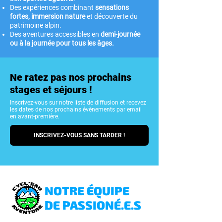
Des expériences combinant
sensations
fortes, immersion nature
et découverte du
patrimoine alpin.
Des aventures accessibles en
demi-journée
ou à la journée pour tous les âges.
Ne ratez pas nos prochains
stages et séjours !
Inscrivez-vous sur notre liste de diffusion et recevez
les dates de nos prochains évènements par email
en avant-première.
INSCRIVEZ-VOUS SANS TARDER !
NOTRE ÉQUIPE
DE PASSIONÉ.E.S