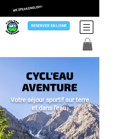
WE SPEAK ENGLISH !
RÉSERVER EN LIGNE
CYCL'EAU
AVENTURE
Votre séjour sportif sur terre
et dans l'eau.