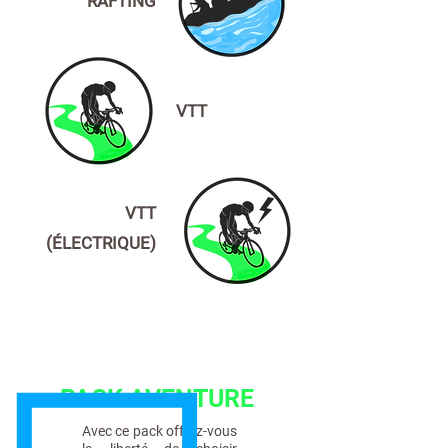
RAFTING
VTT
VTT
(ÉLECTRIQUE)
PACK AVENTURE
Avec ce pack offrez-vous