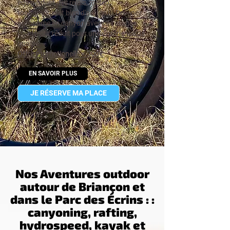
équipement des relais, météo,
topographie et bien d'autres !!! Devenez
autonome en canyon avec ces stages.
Un effectif réduit pour une expérience de
qualité.
Offre Promotionelle = 300€
EN SAVOIR PLUS
JE RÉSERVE MA PLACE
Nos Aventures outdoor
autour de Briançon et
dans le Parc des Écrins : :
canyoning, rafting,
hydrospeed, kayak et