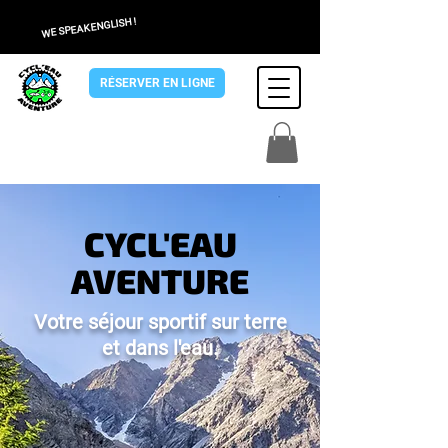
WE SPEAK ENGLISH !
RÉSERVER EN LIGNE
CYCL'EAU
AVENTURE
Votre séjour sportif sur terre
et dans l'eau.