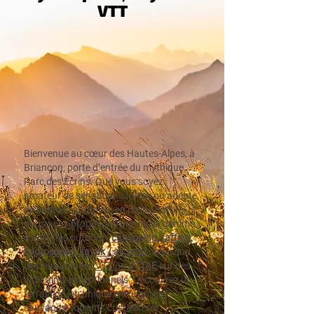
VTT
Bienvenue au cœur des Hautes-Alpes, à
Briançon, porte d’entrée du mythique
Parc des Écrins. Que vous soyez
amateur de sensations fortes ou adepte
de balades sportives en pleine nature,
nous vous proposons une large gamme
d’activités outdoor :
canyoning
,
rafting
,
hydrospeed
,
kayak / air boat
, ainsi que
des randonnées
VTT
ou
VTTAE
sur des
itinéraires exceptionnels. Découvrez un
terrain de jeu unique entre gorges
sauvages, torrents cristallins et