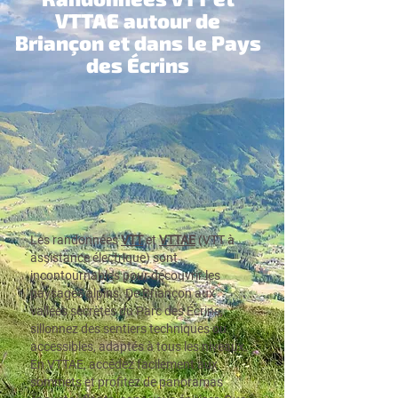
VTTAE autour de
Briançon et dans le Pays
des Écrins
Les randonnées
VTT
et
VTTAE
(VTT à
assistance électrique) sont
incontournables pour découvrir les
paysages alpins. De Briançon aux
vallées secrètes du Parc des Écrins,
sillonnez des sentiers techniques ou
accessibles, adaptés à tous les niveaux.
En VTTAE, accédez facilement aux
sommets et profitez de panoramas