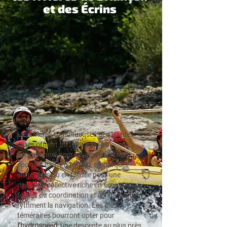
et des Écrins
Les rivières tumultueuses des Hautes-
Alpes offrent un terrain de jeu
exceptionnel pour les amateurs de
sports d’eau.
En
rafting
, embarquez
entre amis ou en famille pour une
descente collective riche en sensations
fortes, où coordination et éclats de rire
rythment la navigation. Les plus
téméraires pourront opter pour
l’hydrospeed
, une descente au plus près