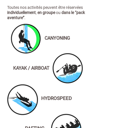
Toutes nos activités peuvent être réservées
individuellement
,
en groupe
ou
dans le “pack
aventure”
.
Activités outdoor à Briançon | Canyoning, Rafting, VTT dans les
Hautes-Alpes et les Écrins
CANYONING
Découvrez toutes nos activités outdoor à Briançon et dans le Parc
des Écrins : canyoning, rafting, hydrospeed, kayak / air boat,
randonnée VTT et VTTAE. Encadrées par des moniteurs diplômés,
nos expériences s’adressent aux débutants comme aux passionnés
de sensations fortes. Explorez les gorges, domptez les rivières,
grimpez les sommets ou dévalez les sentiers, pour un séjour 100%
nature et sport.
Explorez les activités outdoor à Briançon (L’argentière La Bessée):
canyoning, rafting, hydrospeed, kayak et VTT dans les gorges et
KAYAK / AIRBOAT
rivières du Parc des Écrins. Sensations garanties !
canyoning, hydrospeed, VTT, Briançon, Parc des Écrins, sensations, randonnée, gorges, sportives, pleine nature, canoë,
demi-journée, débutants, rivières, ferrata, via-ferrata, rando, Fédération Française, base de loisirs, escalade, sensations
fortes, activités sportives, eau-vive, encadrées, grimpe, descentes, plan d’eau, initier, canoë-kayak, aquatique, paddle,
nautiques, moniteurs diplômés, loisir, pique-nique, week-end, nager, nautique, sports d’eau, embarcation, baignade, le
Fournel, que faire à Briançon, Haute-Alpes canyoning, Hautes-Alpes canyoning, hautes-alpes canyoning, activité
Briançon, Briançon que faire, canyon Embrun, canyon Hautes-Alpes, canyoning Hautes-Alpes, canyoning hautes-alpes,
canyon hautes-alpes, canyoning Haute-Alpes, que faire à Briançon quand il pleut, Briançon activités à découvrir,
canyoning Briançon, canyon Briançon, que faire à Briançon en été, que faire à Briançon, que faire à Briançon en hiver,
canyoning Serre Chevalier, canyon Serre Chevalier, activités Briançon, canyon du Fournel, canyoning du Fournel, Briançon
tourisme été, canyon Fournel, canyoning Fournel, que faire autour de Briançon, canyon Briançon, Serre Chevalier
sensation, Alpes canyoning
rando VTT et VTT électrique Argentière la bessée, rando VTT et VTT électrique Vallouise Pelvoux, rando VTT et VTT
électrique Puy saint Vincent
HYDROSPEED
Si vous vous demandez que faire à Briançon ou que faire autour de Briançon, laissez-vous tenter par des activités sportives en pleine nature, entre montagnes et rivières,
au cœur du Parc des Écrins. Découvrez le canyoning à Briançon, au canyon du Fournel, ou encore dans les gorges sauvages de Serre Chevalier, idéales pour faire le plein
de sensations fortes. Le canyoning dans les Hautes-Alpes est une aventure inoubliable, accessible aux débutants, avec des moniteurs diplômés pour des descentes
encadrées. Les amateurs de sports d’eau pourront également s’essayer à l’hydrospeed, au canoë-kayak, ou encore au paddle sur un plan d’eau ou une embarcation
adaptée, offrant une expérience aquatique unique. Que ce soit pour une demi-journée ou un week-end, les activités à Briançon ne manquent pas, entre via-ferrata,
randonnée, rando et escalade sur les falaises emblématiques de la région. En été, le Briançon tourisme été met en avant ces aventures sportives, mais même en hiver,
il y a que faire à Briançon en hiver avec des options comme la ferrata ou des sorties encadrées. Les gorges du Fournel sont un spot incontournable pour le canyoning du
Fournel, avec des parcours adaptés aussi bien pour les familles que les passionnés de sensations. Pour une pause conviviale, les bases de loisirs locales proposent des
espaces pique-nique et de baignade après une belle sortie en VTT ou une descente en eau-vive. Le canyon Embrun ou le canyon Serre Chevalier offrent eux aussi des
parcours variés pour tous les niveaux. En cas de mauvais temps, si vous cherchez que faire à Briançon quand il pleut, certaines activités Briançon se déroulent en intérieur
ou en eau-vive avec combinaisons adaptées. Que faire à Briançon en été ? Entre canyoning Haute-Alpes, canyoning hautes-alpes, et canyoning Serre Chevalier, les
amoureux de nature et de sports nautiques seront comblés. La Fédération Française encadre certaines de ces disciplines pour garantir la sécurité. Qu’il s’agisse de
s’initier à la grimpe, de nager dans des torrents limpides, ou de partir explorer un canyon hautes-alpes, les Alpes canyoning sont un terrain de jeu idéal pour tous les
aventuriers. Alors, si vous cherchez une activité Briançon, de la baignade aux descentes vertigineuses, en passant par le loisir et les aventures extrêmes, Briançon et les
Hautes-Alpes vous réservent une palette d’émotions grandeur nature.