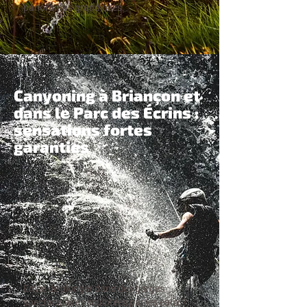
panoramas grandioses.
Canyoning à Briançon et
dans le Parc des Écrins :
sensations fortes
garanties
Envie de plonger dans des gorges
spectaculaires sculptées par les eaux ?