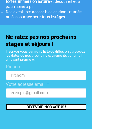
fortes, immersion nature
et découverte du
patrimoine alpin.
Des aventures accessibles en
demi-journée
ou à la journée pour tous les âges.
Ne ratez pas nos prochains
stages et séjours !
Inscrivez-vous sur notre liste de diffusion et recevez
les dates de nos prochains évènements par email
en avant-première.
Prénom
Votre adresse email
RECEVOIR NOS ACTUS !