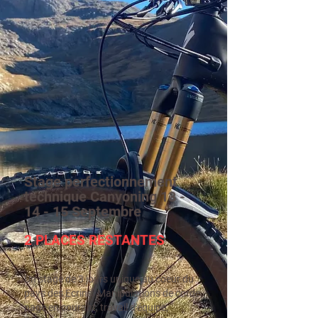
Stage perfectionnement
technique Canyoning 13 -
14 - 15 Septembre
2 PLACES RESTANTES
Un stage de 3 jours unique au coeur du
pays des Ecrins. Manipulations de corde,
nage en courant, travail d'équipe,