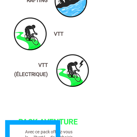
RAFTING
VTT
VTT
(ÉLECTRIQUE)
PACK AVENTURE
Avec ce pack offrez-vous