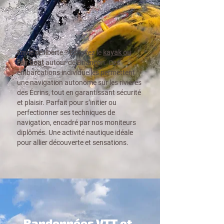
Envie de liberté ? Essayez le
kayak ou
l’air boat
autour de Briançon. Ces
embarcations individuelles permettent
une navigation autonome sur les rivières
des Écrins, tout en garantissant sécurité
et plaisir. Parfait pour s’initier ou
perfectionner ses techniques de
navigation, encadré par nos moniteurs
diplômés. Une activité nautique idéale
pour allier découverte et sensations.
Randonnées VTT et