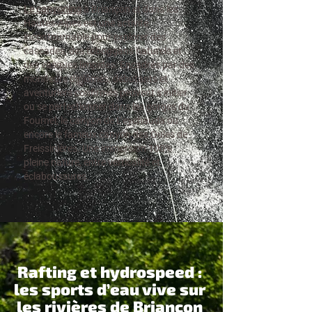
Le canyoning
à Briançon et dans les
Hautes-Alpes est une activité
incontournable pour explorer des
cascades, des toboggans naturels et
des vasques limpides. Encadrés par des
moniteurs diplômés, débutants et
aventuriers confirmés peuvent s’initier
ou se perfectionner dans les gorges du
Fournel, le canyon de L’eychauda ou
encore le fameux canyon des Oules de
Freissinières. Une immersion 100%
pleine nature, entre verticalité et
éclaboussures.
Rafting et hydrospeed :
les sports d’eau vive sur
les rivières de Briançon