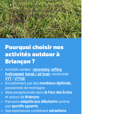
époustouflants, sans vous épuiser. Que
vous soyez sportif ou en quête de
balades tranquilles, chaque itinéraire
offre un condensé de nature et
d’aventure.
Pourquoi choisir nos
activités outdoor à
Briançon ?
Activités variées :
canyoning
,
rafting
,
hydrospeed
,
kayak / air boat
, randonnée
VTT
/
VTTAE
.
Encadrement par des
moniteurs diplômés
,
passionnés de montagne.
Sites exceptionnels dans
le Parc des Écrins
et autour de
Briançon
.
Parcours
adaptés aux débutants
comme
aux
sportifs aguerris
.
Des expériences combinant
sensations